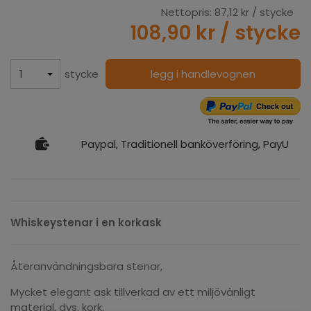
Nettopris:
87,12 kr
/ stycke
108,90 kr
/ stycke
stycke
legg i handlevognen
Paypal, Traditionell banköverföring, PayU
Whiskeystenar i en korkask
Återanvändningsbara stenar,
Mycket elegant ask tillverkad av ett miljövänligt
material, dvs. kork,