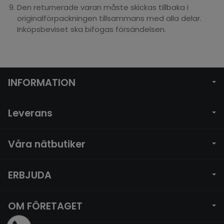
Den returnerade varan måste skickas tillbaka i
originalförpackningen tillsammans med alla delar.
Inköpsbeviset ska bifogas försändelsen.
INFORMATION
Leverans
Våra nätbutiker
ERBJUDA
OM FÖRETAGET