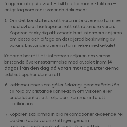
fungerar inköpsbeviset – kvitto eller moms-faktura –
enligt lag som motsvarande dokument.
Om det konstateras att varan inte överensstämmer
med avtalet har köparen rätt att returnera varan.
Köparen är skyldig att omedelbart informera säljaren
om detta och bifoga en detaljerad beskrivning av
varans bristande överensstämmelse med avtalet.
Köparen har rätt att informera säljaren om varans
bristande överensstämmelse med avtalet inom
14
dagar från den dag då varan mottogs
. Efter denna
tidsfrist upphör denna rätt.
Reklamationer som gäller felaktigt genomförda köp
till följd av bristande kännedom om villkoren eller
underlåtenhet att följa dem kommer inte att
godkännas.
Köparen ska lämna in alla reklamationer avseende fel
på den köpta varan skriftligen genom
reklamationsformuläret, under förutsättning att