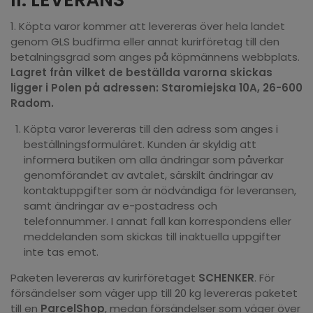
1. Köpta varor kommer att levereras över hela landet
genom GLS budfirma eller annat kurirföretag till den
betalningsgrad som anges på köpmännens webbplats.
Lagret från vilket de beställda varorna skickas
ligger i Polen på adressen: Staromiejska 10A, 26-600
Radom.
Köpta varor levereras till den adress som anges i
beställningsformuläret. Kunden är skyldig att
informera butiken om alla ändringar som påverkar
genomförandet av avtalet, särskilt ändringar av
kontaktuppgifter som är nödvändiga för leveransen,
samt ändringar av e-postadress och
telefonnummer. I annat fall kan korrespondens eller
meddelanden som skickas till inaktuella uppgifter
inte tas emot.
Paketen levereras av kurirföretaget
SCHENKER
. För
försändelser som väger upp till 20 kg levereras paketet
till en
ParcelShop
, medan försändelser som väger över