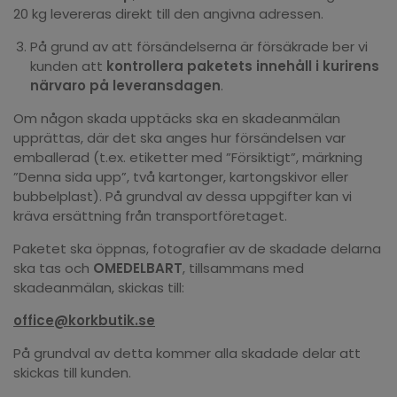
20 kg levereras direkt till den angivna adressen.
På grund av att försändelserna är försäkrade ber vi
kunden att
kontrollera paketets innehåll i kurirens
närvaro på leveransdagen
.
Om någon skada upptäcks ska en skadeanmälan
upprättas, där det ska anges hur försändelsen var
emballerad (t.ex. etiketter med ”Försiktigt”, märkning
”Denna sida upp”, två kartonger, kartongskivor eller
bubbelplast). På grundval av dessa uppgifter kan vi
kräva ersättning från transportföretaget.
Paketet ska öppnas, fotografier av de skadade delarna
ska tas och
OMEDELBART
, tillsammans med
skadeanmälan, skickas till:
office@korkbutik.se
På grundval av detta kommer alla skadade delar att
skickas till kunden.