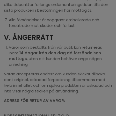
olika tidpunkter förlängs orderhanteringstiden tills den
sista produkten i beställningen har mottagits.
Alla försändelser är noggrant emballerade och
försäkrade mot skador och förlust.
V. ÅNGERRÄTT
Varor som beställts från vår butik kan returneras
inom
14 dagar från den dag då försändelsen
mottogs
, utan att kunden behöver ange någon
anledning.
Varan accepteras endast om kunden skickar tillbaka
den i original, oskadad förpackning tillsammans med
hela innehållet och om själva produkten är oskadad och
inte visar några tecken på användning.
ADRESS FÖR RETUR AV VAROR:
KOREX INTERNATIONAL SP. Z O.O.