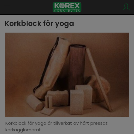
Korkblock för yoga
Korkblock för yoga är tillverkat av hårt pressat
korkagglomerat.