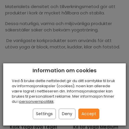
Materialets densitet och tillverkningsmetod gör att
produkter i kork är mycket hållbara och stabila.
Dessa naturliga, varma och miljövänliga produkter
säkerställer säker och bekväm yogaträning.
De vanligaste korkprodukter som används för att
utöva yoga är block, mattor, kuddar, kilar och fotstöd.
Information om cookies
Ved å bruke dette nettstedet gir du ditt samtykke til bruk
av informasjonskapsler (cookies); noen kan allerede
være lagret i nettleseren din. Informasjonskapsler kan
brukes til personalisert reklame. Mer informasjon finner
du i
personvernpolitikk
.
Settings
Deny
Accept
Kork Yoga öva Tegel
Kil för yoga Medium