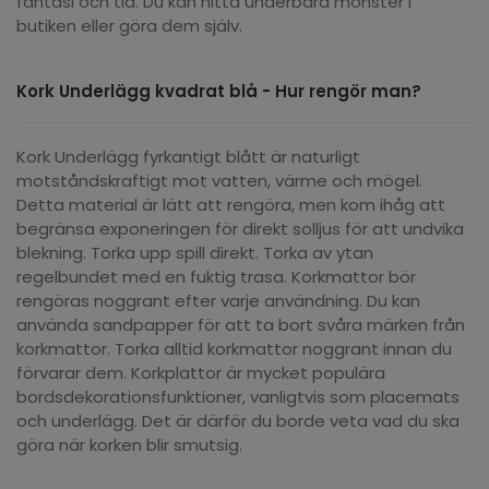
fantasi och tid. Du kan hitta underbara mönster i
butiken eller göra dem själv.
Kork Underlägg kvadrat blå - Hur rengör man?
Kork Underlägg fyrkantigt blått är naturligt
motståndskraftigt mot vatten, värme och mögel.
Detta material är lätt att rengöra, men kom ihåg att
begränsa exponeringen för direkt solljus för att undvika
blekning. Torka upp spill direkt. Torka av ytan
regelbundet med en fuktig trasa. Korkmattor bör
rengöras noggrant efter varje användning. Du kan
använda sandpapper för att ta bort svåra märken från
korkmattor. Torka alltid korkmattor noggrant innan du
förvarar dem. Korkplattor är mycket populära
bordsdekorationsfunktioner, vanligtvis som placemats
och underlägg. Det är därför du borde veta vad du ska
göra när korken blir smutsig.