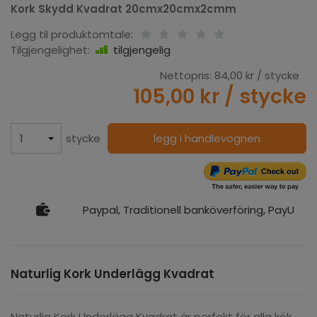
Kork Skydd Kvadrat 20cmx20cmx2cmm
Legg til produktomtale:
Tilgjengelighet:
tilgjengelig
Nettopris:
84,00 kr
/ stycke
105,00 kr
/ stycke
stycke
legg i handlevognen
Paypal, Traditionell banköverföring, PayU
Naturlig Kork Underlägg Kvadrat
Naturlig
Kork Underlägg
Kvadrat är perfekt för alla kök.