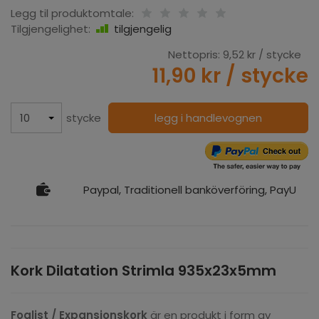
Legg til produktomtale:
Tilgjengelighet:
tilgjengelig
Nettopris:
9,52 kr
/ stycke
11,90 kr
/ stycke
stycke
legg i handlevognen
Paypal, Traditionell banköverföring, PayU
Kork Dilatation Strimla 935x23x5mm
Foglist /
Expansionskork
är en produkt i form av