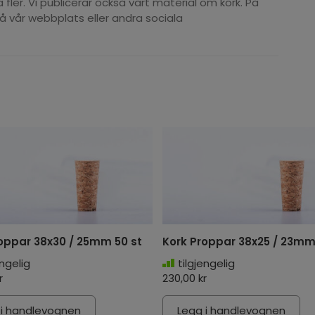
er. Vi publicerar också vårt material om kork. På
på vår webbplats eller andra sociala
oppar 38x30 / 25mm 50 st
Kork Proppar 38x25 / 23mm
engelig
tilgjengelig
r
230,00 kr
 i handlevognen
Legg i handlevognen