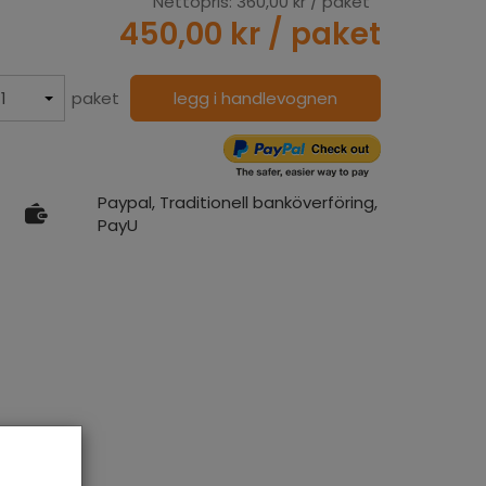
Nettopris:
360,00 kr
/ paket
450,00 kr
/ paket
paket
legg i handlevognen
Paypal, Traditionell banköverföring,
PayU