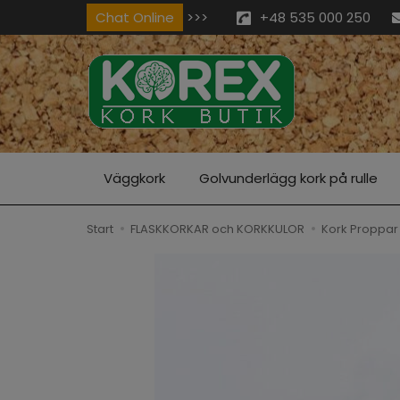
Chat Online
>>>
+48 535 000 250
Väggkork
Golvunderlägg kork på rulle
Start
FLASKKORKAR och KORKKULOR
Kork Proppar