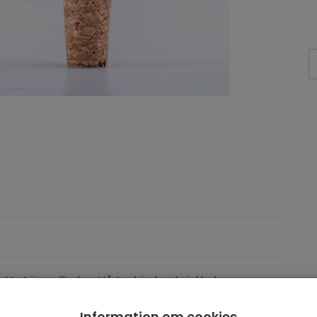
tt stänga flaskor. Vårt erbjudande inkluderar
r andra storlekar på
Flaskor Korkproppar
, ask us.
Information om cookies