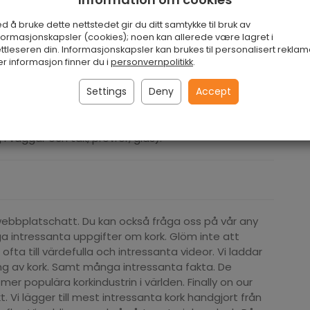
d å bruke dette nettstedet gir du ditt samtykke til bruk av
formasjonskapsler (cookies); noen kan allerede være lagret i
ttleseren din. Informasjonskapsler kan brukes til personalisert reklam
kproppar. I många branscher är korkproppar mycket
r informasjon finner du i
personvernpolitikk
.
n korkkappar användas i: - Kök (salt- och
Settings
Deny
Accept
urkar och -rör, utbytesproppar, proppar för
hantverk, keramik) - Badrum (ljusburkar, badoljor och
r under målning, plätering och sprutning, ändproppar
 i väggar och tak, provrör, glas).
webbplatschatt. Du kan också fråga oss på vår any
a intressanta uppgifter om kork. Glöm inte att
i ofta till värdefulla och intressanta videor. Vi laddar
ng av kork. Samt många intressanta fakta. De
r populära korkindustrin i världen. Finally on our
t. Vi lägger till mest intressanta kork handgjort från