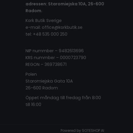
adressen: Staromiejska 10A, 26-600
Radom.
Kork Butik Sverige
e-mail:
office@korkbutik.se
tel: +48 535 000 250
NIP nummber – 9482613696
KRS nummber – 0000723790
REGON – 369738671
Polen
Staromiejska Gata 10A
26–600 Radom
Öppet måndag till fredag ​​från 8:00
till 16:00
Powered by
SOTESHOP AI