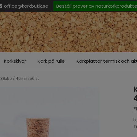
office@korkbutik.se
Beställ prover av naturkorkprodukt
Korkskivor
Kork på rulle
Korkplattor termisk och aku
 38x55 / 46mm 50 st
F
L
T