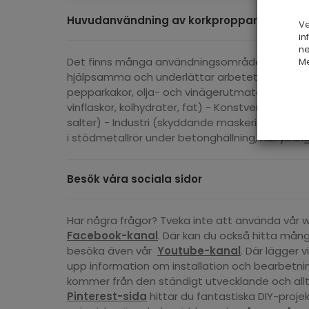
Huvudanvändning av korkproppar
Ve
in
ne
Det finns många användningsområden för flas
Me
hjälpsamma och underlättar arbetet. Oftast ka
pepparkakor, olja- och vinägerutmatare, kryddb
vinflaskor, kolhydrater, fat) - Konstverk (konst
salter) - Industri (skyddande maskeringsplugga
i stödmetallrör under betonghällning, hålfyllning
Besök våra sociala sidor
Har några frågor? Tveka inte att använda vår 
Facebook-kanal
. Där kan du också hitta mång
besöka även vår
Youtube-kanal
. Där lägger v
upp information om installation och bearbetni
kommer från den ständigt utvecklande och alltme
Pinterest-sida
hittar du fantastiska DIY-projek