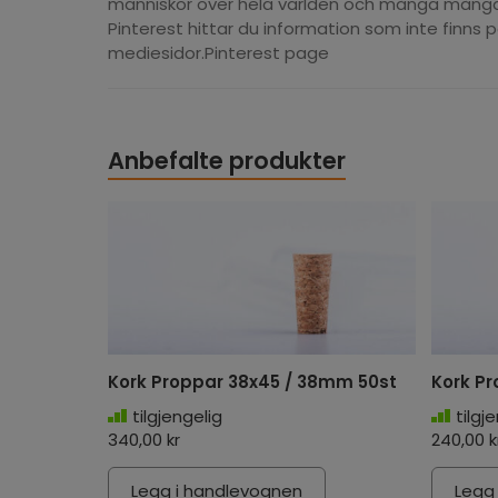
människor över hela världen och många många fl
Pinterest hittar du information som inte finns 
mediesidor.Pinterest page
Anbefalte produkter
Kork Proppar 38x45 / 38mm 50st
Kork Pr
tilgjengelig
tilgj
340,00 kr
240,00 k
Legg i handlevognen
Legg