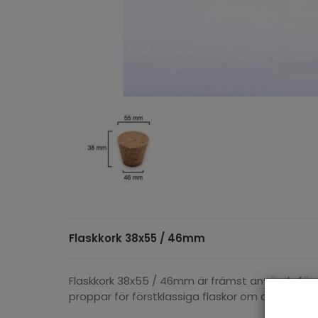
Flaskkork 38x55 / 46mm
Flaskkork 38x55 / 46mm är främst används för a
proppar för förstklassiga flaskor om du behöve