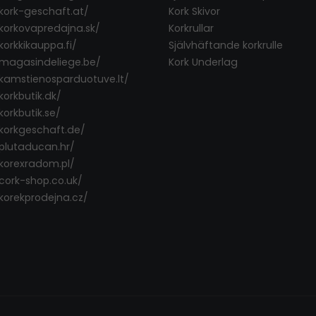
/kork-geschaft.at/
Kork Skivor
/korkovapredajna.sk/
Korkrullar
korkkikauppa.fi/
Självhäftande korkrulle
/magasindeliege.be/
Kork Underlag
/kamstienosparduotuve.lt/
korkbutik.dk/
korkbutik.se/
/korkgeschaft.de/
/plutaducan.hr/
/korexradom.pl/
/cork-shop.co.uk/
/korekprodejna.cz/