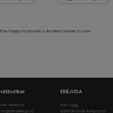
l be happy to provide a detailed answer to your
nätbutiker
ERBJUDA
kurk-winkel.nl/
Kork vägg
/magasindeliege.fr/
Självhäftande korkplatta