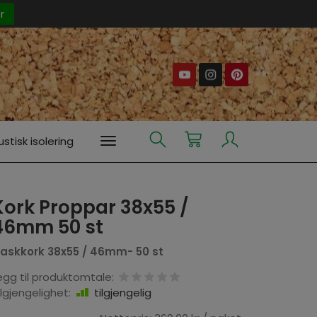
er
stisk isolering
Kork Proppar 38x55 /
46mm 50 st
laskkork 38x55 / 46mm- 50 st
egg til produktomtale:
ilgjengelighet:
tilgjengelig